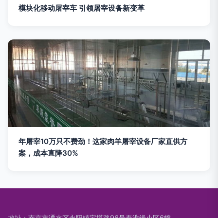
模块化移动屠宰车 引领屠宰设备新变革
年屠宰10万只不费劲！这家肉羊屠宰设备厂家直供方
案，成本直降30%
地址：南京市溧水区永阳镇宝塔路96号秦淮缘小区6幢